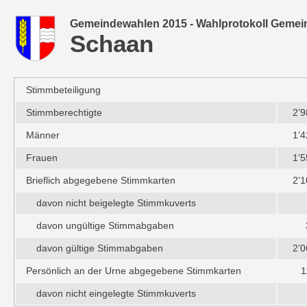
Gemeindewahlen 2015 - Wahlprotokoll Gemei
Schaan
Stimmbeteiligung
Stimmberechtigte
2’9
Männer
1’4
Frauen
1’5
Brieflich abgegebene Stimmkarten
2’1
davon nicht beigelegte Stimmkuverts
davon ungültige Stimmabgaben
davon gültige Stimmabgaben
2’0
Persönlich an der Urne abgegebene Stimmkarten
1
davon nicht eingelegte Stimmkuverts