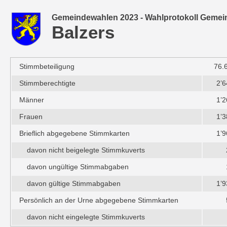
Gemeindewahlen 2023 - Wahlprotokoll Gemei
Balzers
Stimmbeteiligung
76.
Stimmberechtigte
2’6
Männer
1’2
Frauen
1’3
Brieflich abgegebene Stimmkarten
1’9
davon nicht beigelegte Stimmkuverts
davon ungültige Stimmabgaben
davon gültige Stimmabgaben
1’9
Persönlich an der Urne abgegebene Stimmkarten
davon nicht eingelegte Stimmkuverts