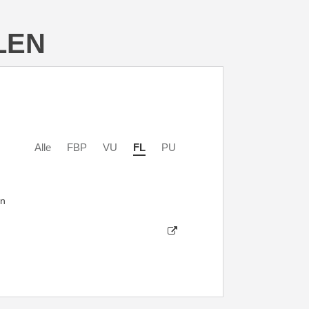
LEN
Alle
FBP
VU
FL
PU
in