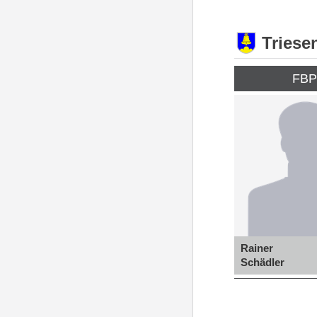
Triese
FB
Rainer
Schädler