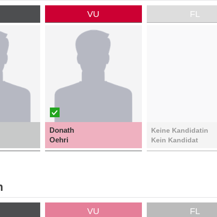
P
VU
FL
Donath
Keine Kandidatin
Oehri
Kein Kandidat
n
P
VU
FL