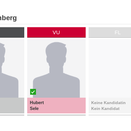
nberg
P
VU
FL
Hubert
Keine Kandidatin
Sele
Kein Kandidat