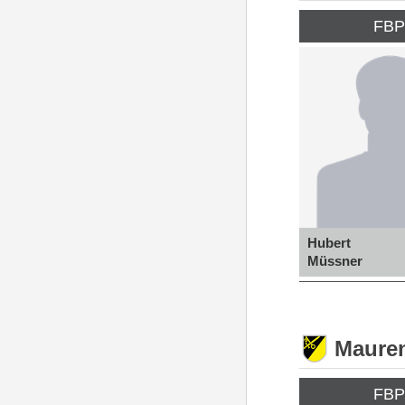
FB
Hubert
Müssner
Maure
FB