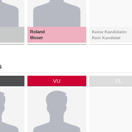
Roland
Keine Kandidatin
Moser
Kein Kandidat
s
P
VU
FL