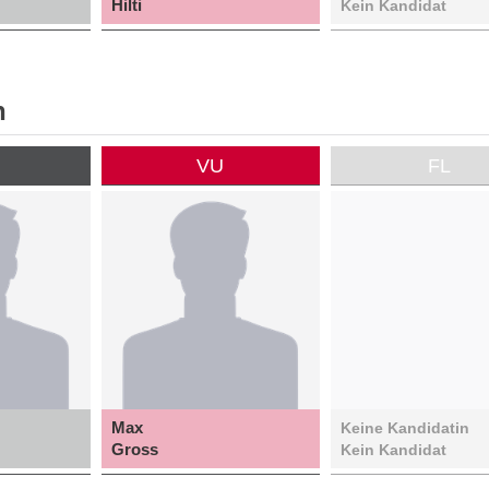
Hilti
Kein Kandidat
n
P
VU
FL
Max
Keine Kandidatin
Gross
Kein Kandidat