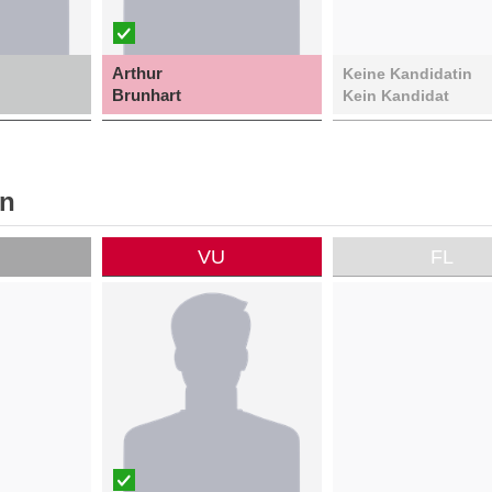
Arthur
Keine Kandidatin
Brunhart
Kein Kandidat
en
P
VU
FL