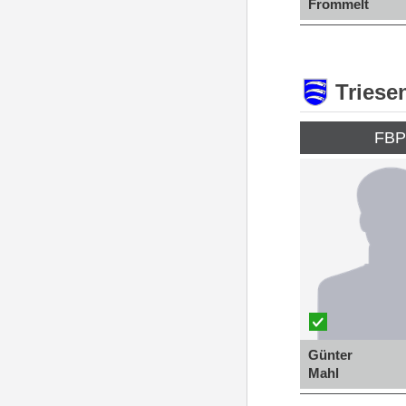
Frommelt
Triese
FB
Günter
Mahl