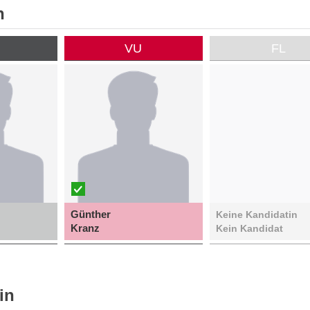
n
P
VU
FL
Günther
Keine Kandidatin
Kranz
Kein Kandidat
in