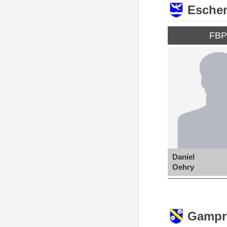
Esche
FB
Daniel
Oehry
Gampr