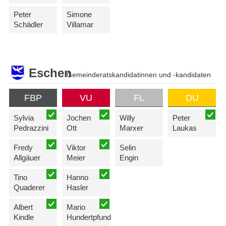
Peter
Simone
Schädler
Villamar
Eschen
Gemeinderatskandidatinnen und -kandidaten
FBP
VU
FL
DU
Sylvia
Jochen
Willy
Peter
Pedrazzini
Ott
Marxer
Laukas
Fredy
Viktor
Selin
Allgäuer
Meier
Engin
Tino
Hanno
Quaderer
Hasler
Albert
Mario
Kindle
Hundertpfund