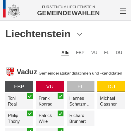
FÜRSTENTUM LIECHTENSTEIN
GEMEINDEWAHLEN
Liechtenstein
Alle
FBP
VU
FL
DU
Vaduz
Gemeinderatskandidatinnen und -kandidaten
FBP
VU
FL
DU
Toni
Frank
Hannes
Michael
Real
Konrad
Schatzmann-Krättli
Gassner
Philip
Patrick
Richard
Thöny
Wille
Brunhart