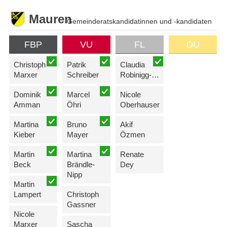
Mauren
Gemeinderatskandidatinnen und -kandidaten
FBP
VU
FL
DU
Christoph
Patrik
Claudia
Marxer
Schreiber
Robinigg-Büchel
Dominik
Marcel
Nicole
Amman
Öhri
Oberhauser
Martina
Bruno
Akif
Kieber
Mayer
Özmen
Martin
Martina
Renate
Beck
Brändle-
Dey
Nipp
Martin
Lampert
Christoph
Gassner
Nicole
Marxer
Sascha