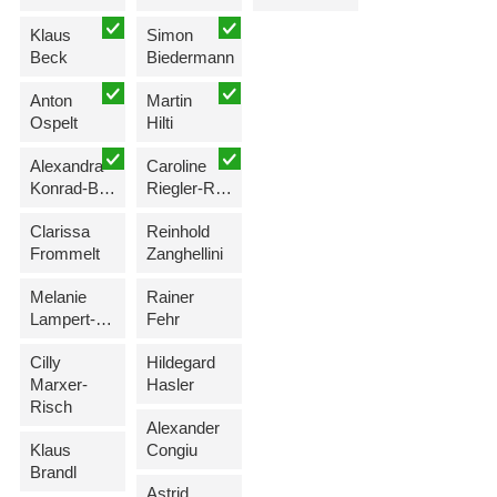
Klaus
Simon
Beck
Biedermann
Anton
Martin
Ospelt
Hilti
Alexandra
Caroline
Konrad-Biedermann
Riegler-Rüdisser
Clarissa
Reinhold
Frommelt
Zanghellini
Melanie
Rainer
Lampert-Steiger
Fehr
Cilly
Hildegard
Marxer-
Hasler
Risch
Alexander
Klaus
Congiu
Brandl
Astrid