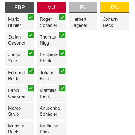
FBP
VU
FL
DU
Mario
Roger
Herbert
Johann
Bühler
Schädler
Lageder
Beck
Stefan
Thomas
Gassner
Nigg
Jonny
Benjamin
Sele
Eberle
Edmund
Johann
Beck
Beck
Fabio
Matthias
Gassner
Beck
Marco
Anuschka
Strub
Schädler
Marietta
Karlheinz
Beck
Frick