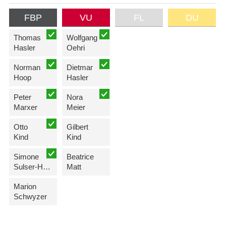
FBP
VU
FL
DU
Thomas
Wolfgang
Hasler
Oehri
Norman
Dietmar
Hoop
Hasler
Peter
Nora
Marxer
Meier
Otto
Gilbert
Kind
Kind
Simone
Beatrice
Sulser-Hasler
Matt
Marion
Schwyzer