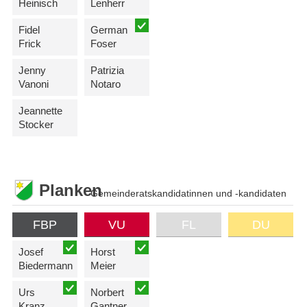
Heinisch
Lenherr
Fidel
German
Frick
Foser
Jenny
Patrizia
Vanoni
Notaro
Jeannette
Stocker
Planken
Gemeinderatskandidatinnen und -kandidaten
FBP
VU
FL
DU
Josef
Horst
Biedermann
Meier
Urs
Norbert
Kranz
Gantner