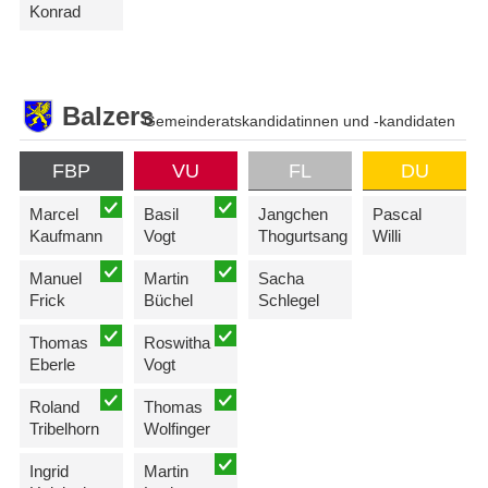
Konrad
Balzers
Gemeinderatskandidatinnen und -kandidaten
FBP
VU
FL
DU
Marcel
Basil
Jangchen
Pascal
Kaufmann
Vogt
Thogurtsang
Willi
Manuel
Martin
Sacha
Frick
Büchel
Schlegel
Thomas
Roswitha
Eberle
Vogt
Roland
Thomas
Tribelhorn
Wolfinger
Ingrid
Martin