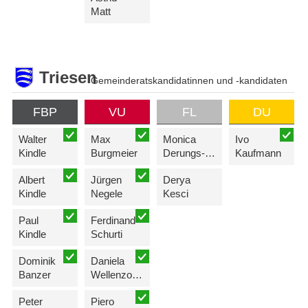
Matt
Triesen
Gemeinderatskandidatinnen und -kandidaten
FBP
VU
FL
DU
Walter
Max
Monica
Ivo
Kindle
Burgmeier
Derungs-Scherzer
Kaufmann
Albert
Jürgen
Derya
Kindle
Negele
Kesci
Paul
Ferdinand
Kindle
Schurti
Dominik
Daniela
Banzer
Wellenzohn-Erne
Peter
Piero