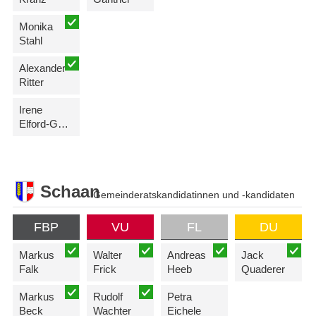
Monika
Stahl
Alexander
Ritter
Irene
Elford-Gantner
Schaan
Gemeinderatskandidatinnen und -kandidaten
FBP
VU
FL
DU
Markus
Walter
Andreas
Jack
Falk
Frick
Heeb
Quaderer
Markus
Rudolf
Petra
Beck
Wachter
Eichele