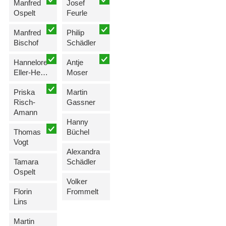
Manfred
Josef
Ospelt
Feurle
Manfred
Philip
Bischof
Schädler
Hannelore
Antje
Eller-Hemmerle
Moser
Priska
Martin
Risch-
Gassner
Amann
Hanny
Thomas
Büchel
Vogt
Alexandra
Tamara
Schädler
Ospelt
Volker
Florin
Frommelt
Lins
Martin