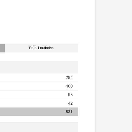
Polit. Laufbahn
294
400
95
42
831