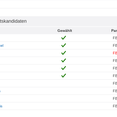
tskandidaten
Gewählt
Par
F
el
F
F
F
F
F
F
n
F
F
is
F