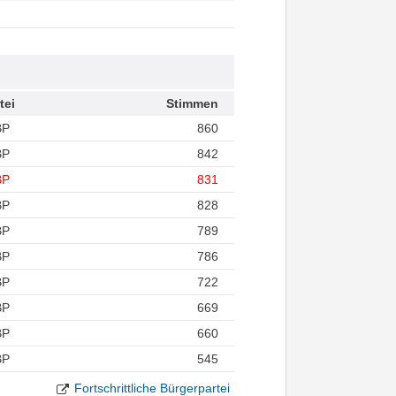
tei
Stimmen
BP
860
BP
842
BP
831
BP
828
BP
789
BP
786
BP
722
BP
669
BP
660
BP
545
Fortschrittliche Bürgerpartei