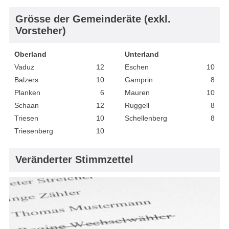
Grösse der Gemeinderäte (exkl.
Vorsteher)
Oberland
Unterland
Vaduz
12
Eschen
10
Balzers
10
Gamprin
8
Planken
6
Mauren
10
Schaan
12
Ruggell
8
Triesen
10
Schellenberg
8
Triesenberg
10
Veränderter Stimmzettel