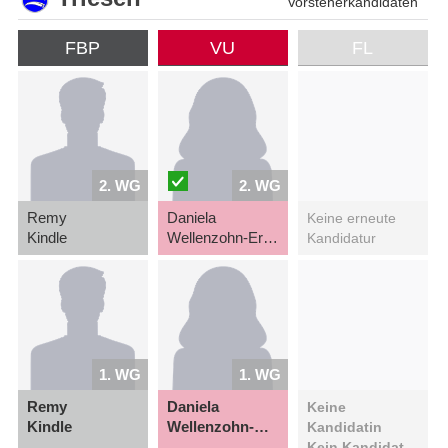
Vorsteherkandidaten
FBP
VU
FL
2. WG
2. WG
Remy
Daniela
Keine erneute
Kindle
Wellenzohn-Erne
Kandidatur
1. WG
1. WG
Remy
Daniela
Keine
Kindle
Wellenzohn-Erne
Kandidatin
Kein Kandidat