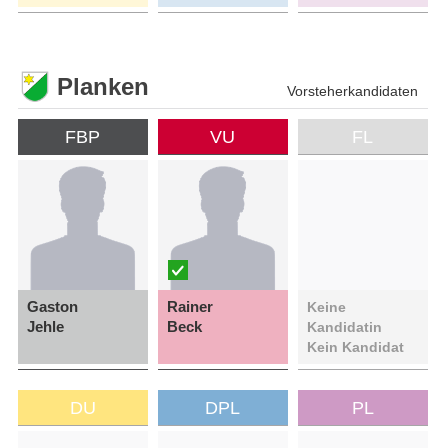
Planken
Vorsteherkandidaten
FBP
VU
FL
Gaston
Rainer
Keine
Jehle
Beck
Kandidatin
Kein Kandidat
DU
DPL
PL