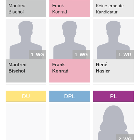
Manfred
Frank
Keine erneute
Bischof
Konrad
Kandidatur
1. WG
1. WG
1. WG
Manfred
Frank
René
Bischof
Konrad
Hasler
DU
DPL
PL
2. WG