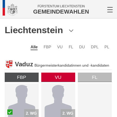
FÜRSTENTUM LIECHTENSTEIN
GEMEINDEWAHLEN
Liechtenstein
Alle
FBP
VU
FL
DU
DPL
PL
Vaduz
Bürgermeisterkandidatinnen und -kandidaten
FBP
VU
FL
2. WG
2. WG