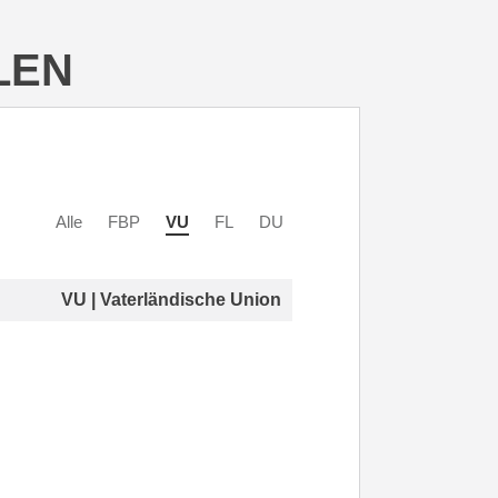
LEN
Alle
FBP
VU
FL
DU
VU | Vaterländische Union