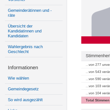
Gemeinderätinnen und -
räte
Übersicht der
Kandidatinnen und
Kandidaten
Wahlergebnis nach
Geschlecht
Stimmenherk
...von 277 unv
Informationen
...von 543 ver
Wie wählen
...von 590 ver
...von 103 ver
Gemeindegesetz
...von 104 ver
So wird ausgezählt
Total Stimmen