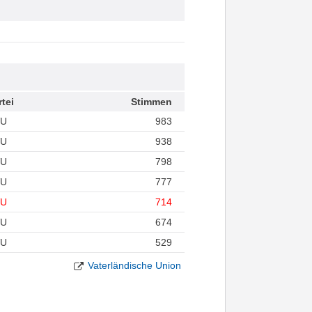
rtei
Stimmen
VU
983
VU
938
VU
798
VU
777
VU
714
VU
674
VU
529
Vaterländische Union