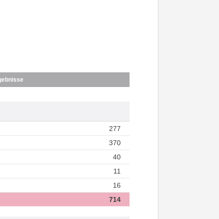
gebnisse
277
370
40
11
16
714