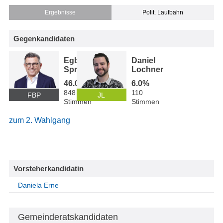
Ergebnisse
Polit. Laufbahn
Gegenkandidaten
Egbert
Daniel
Sprenger
Lochner
46.0%
6.0%
848
110
FBP
JL
Stimmen
Stimmen
zum 2. Wahlgang
Vorsteherkandidatin
Daniela Erne
Gemeinderatskandidaten