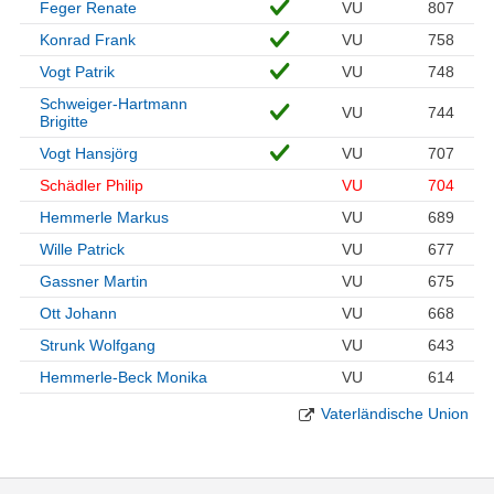
Feger Renate
VU
807
Konrad Frank
VU
758
Vogt Patrik
VU
748
Schweiger-Hartmann
VU
744
Brigitte
Vogt Hansjörg
VU
707
Schädler Philip
VU
704
Hemmerle Markus
VU
689
Wille Patrick
VU
677
Gassner Martin
VU
675
Ott Johann
VU
668
Strunk Wolfgang
VU
643
Hemmerle-Beck Monika
VU
614
Vaterländische Union