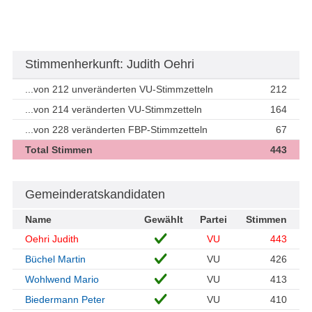
Stimmenherkunft: Judith Oehri
...von 212 unveränderten VU-Stimmzetteln
212
...von 214 veränderten VU-Stimmzetteln
164
...von 228 veränderten FBP-Stimmzetteln
67
Total Stimmen
443
Gemeinderatskandidaten
Name
Gewählt
Partei
Stimmen
Oehri Judith
VU
443
Büchel Martin
VU
426
Wohlwend Mario
VU
413
Biedermann Peter
VU
410