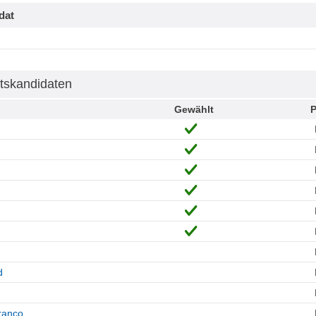
dat
tskandidaten
Gewählt
P
d
ranco