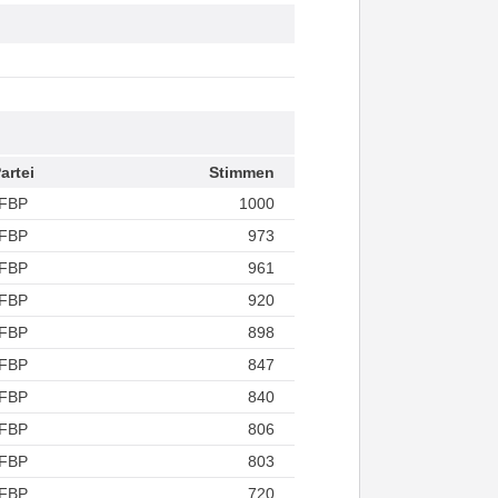
artei
Stimmen
FBP
1000
FBP
973
FBP
961
FBP
920
FBP
898
FBP
847
FBP
840
FBP
806
FBP
803
FBP
720