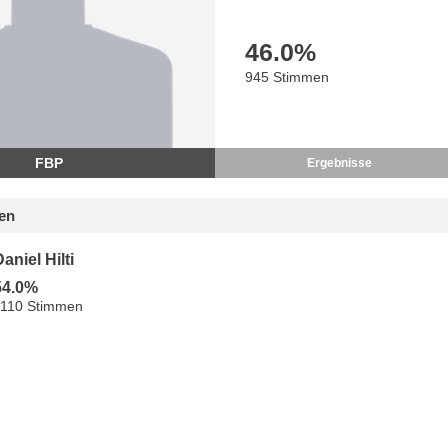
46.0
%
945 Stimmen
FBP
Ergebnisse
en
aniel Hilti
54.0%
1110 Stimmen