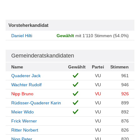
Vorsteherkandidat
Daniel Hilti
Gewählt
mit 1’110 Stimmen (54.0%)
Gemeinderatskandidaten
Name
Gewählt
Partei
Stimmen
Quaderer Jack
VU
961
Wachter Rudolf
VU
946
Nipp Bruno
VU
926
Rüdisser-Quaderer Karin
VU
899
Meier Wido
VU
892
Frick Werner
VU
876
Ritter Norbert
VU
826
Nigg Peter
VU
820