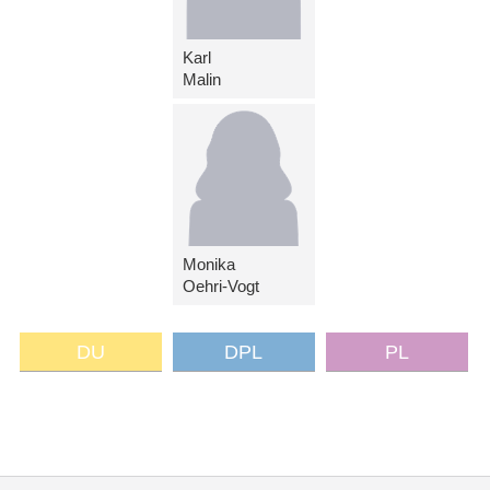
Karl
Malin
Monika
Oehri-Vogt
DU
DPL
PL