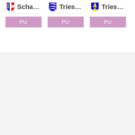
Schaan
Triesen
Triesenberg
PU
PU
PU