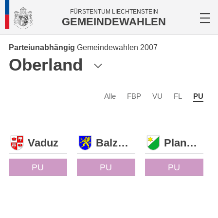
FÜRSTENTUM LIECHTENSTEIN
GEMEINDEWAHLEN
Parteiunabhängig
Gemeindewahlen 2007
Oberland
Alle
FBP
VU
FL
PU
Vaduz
Balzers
Planken
PU
PU
PU