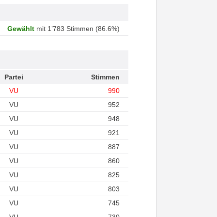
Gewählt
mit 1’783 Stimmen (86.6%)
Partei
Stimmen
VU
990
VU
952
VU
948
VU
921
VU
887
VU
860
VU
825
VU
803
VU
745
VU
730