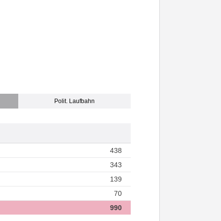
Polit. Laufbahn
438
343
139
70
990