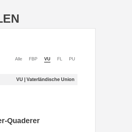
LEN
Alle
FBP
VU
FL
PU
VU | Vaterländische Union
er-Quaderer