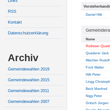
Links
Vorsteherkandi
RSS
Daniel Hilti
Kontakt
Gemeindera
Datenschutzerklärung
Name
Rüdisser-Quade
Quaderer Jack
Archiv
Wachter Rudolf
Frick Walter
Gemeindewahlen 2019
Hilti Peter
Gemeindewahlen 2015
Lingg Christop
Beck Manfred
Gemeindewahlen 2011
Nigg Peter
Gemeindewahlen 2007
Gritsch Jürgen
Davida-Morsche