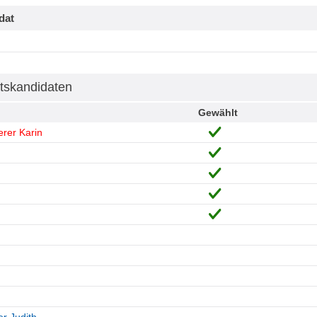
dat
tskandidaten
Gewählt
rer Karin
h
r Judith