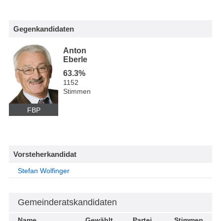
Gegenkandidaten
Anton
Eberle
63.3%
1152
Stimmen
FBP
Vorsteherkandidat
Stefan Wolfinger
Gemeinderatskandidaten
Name
Gewählt
Partei
Stimmen