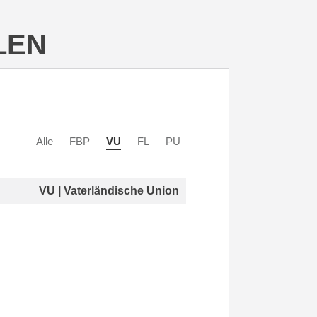
LEN
Alle
FBP
VU
FL
PU
VU | Vaterländische Union