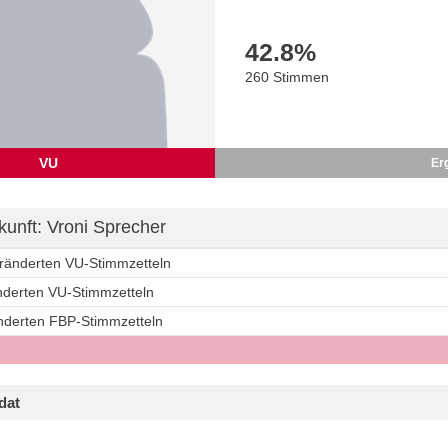
42.8
%
260 Stimmen
VU
Er
unft: Vroni Sprecher
eränderten VU-Stimmzetteln
änderten VU-Stimmzetteln
änderten FBP-Stimmzetteln
dat