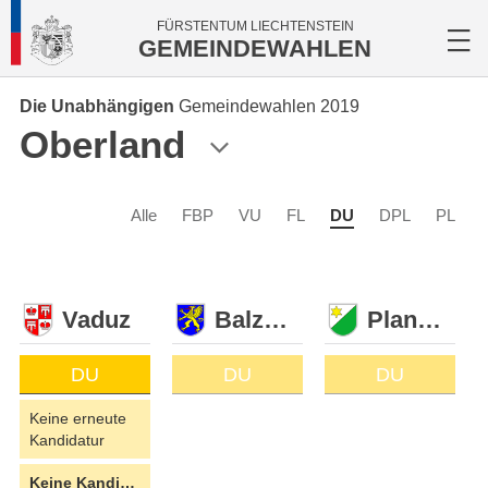
FÜRSTENTUM LIECHTENSTEIN
GEMEINDEWAHLEN
Die Unabhängigen
Gemeindewahlen 2019
Oberland
Alle
FBP
VU
FL
DU
DPL
PL
Vaduz
Balzers
Planken
DU
DU
DU
Keine erneute
Kandidatur
Keine Kandidatin