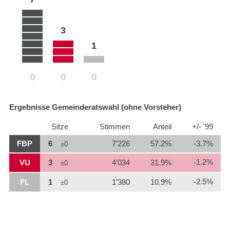
3
1
0
0
0
Ergebnisse Gemeinderatswahl (ohne Vorsteher)
Sitze
Stimmen
Anteil
+/- '99
FBP
6
7’226
57.2%
-3.7%
±0
1.2%
VU
3
4’034
31.9%
±0
+
2.5%
FL
1
1’380
10.9%
±0
+