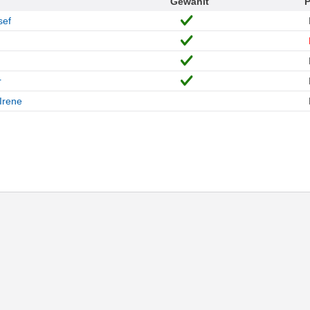
Gewählt
P
sef
r
Irene