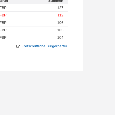
artei
Stimmen
FBP
127
FBP
112
FBP
106
FBP
105
FBP
104
Fortschrittliche Bürgerpartei