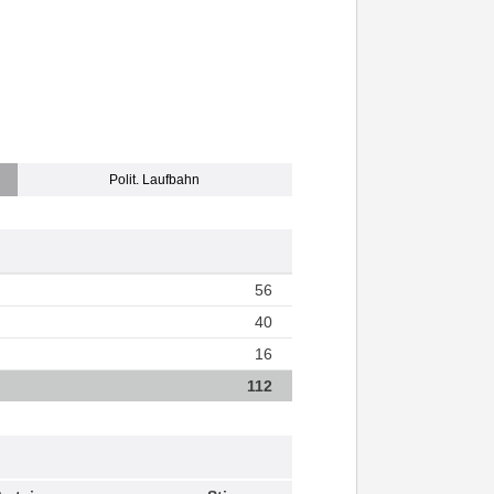
Polit. Laufbahn
56
40
16
112