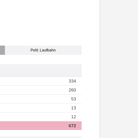
Polit. Laufbahn
334
260
53
13
12
672