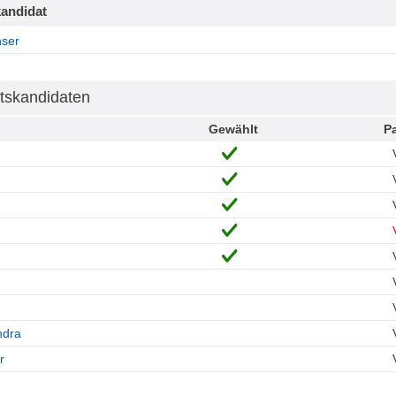
andidat
nser
tskandidaten
Gewählt
Pa
ndra
r