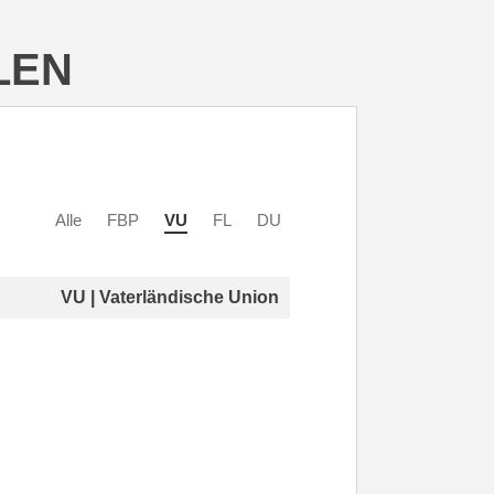
LEN
Alle
FBP
VU
FL
DU
VU | Vaterländische Union