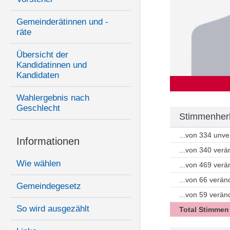
Gemeinderätinnen und -
räte
Übersicht der
Kandidatinnen und
Kandidaten
Wahlergebnis nach
Geschlecht
Stimmenherk
...von 334 unv
Informationen
...von 340 ver
Wie wählen
...von 469 ver
...von 66 verän
Gemeindegesetz
...von 59 verä
So wird ausgezählt
Total Stimmen