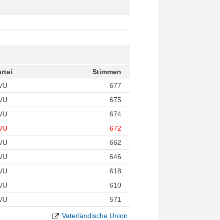
rtei
Stimmen
VU
677
VU
675
VU
674
VU
672
VU
662
VU
646
VU
618
VU
610
VU
571
Vaterländische Union