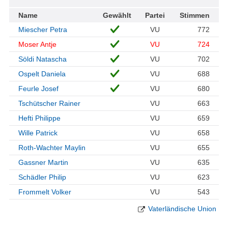
Name
Gewählt
Partei
Stimmen
Miescher Petra
VU
772
Moser Antje
VU
724
Söldi Natascha
VU
702
Ospelt Daniela
VU
688
Feurle Josef
VU
680
Tschütscher Rainer
VU
663
Hefti Philippe
VU
659
Wille Patrick
VU
658
Roth-Wachter Maylin
VU
655
Gassner Martin
VU
635
Schädler Philip
VU
623
Frommelt Volker
VU
543
Vaterländische Union