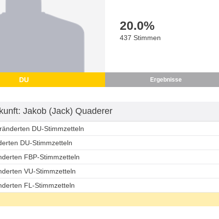
20.0
%
437 Stimmen
DU
Ergebnisse
unft: Jakob (Jack) Quaderer
eränderten DU-Stimmzetteln
nderten DU-Stimmzetteln
änderten FBP-Stimmzetteln
änderten VU-Stimmzetteln
änderten FL-Stimmzetteln