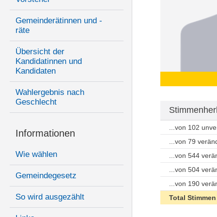
Gemeinderätinnen und -
räte
Übersicht der
Kandidatinnen und
Kandidaten
Wahlergebnis nach
Geschlecht
Stimmenherk
...von 102 unv
Informationen
...von 79 verä
Wie wählen
...von 544 ver
...von 504 ver
Gemeindegesetz
...von 190 ver
So wird ausgezählt
Total Stimmen