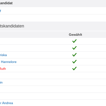
andidat
f
tskandidaten
Gewählt
riska
 Hannelore
Ruth
in
r Andrea