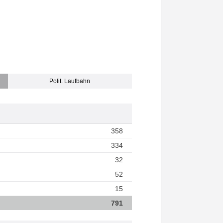
Polit. Laufbahn
358
334
32
52
15
791