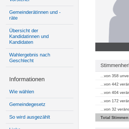
Gemeinderätinnen und -
räte
Übersicht der
Kandidatinnen und
Kandidaten
Wahlergebnis nach
Geschlecht
Stimmenherk
...von 358 unv
Informationen
...von 442 ver
Wie wählen
...von 404 ver
...von 172 ver
Gemeindegesetz
...von 32 verä
So wird ausgezählt
Total Stimmen