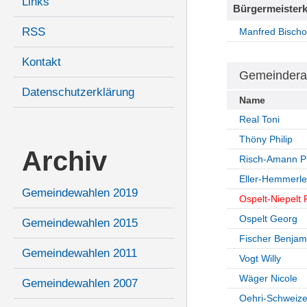
Links
Bürgermeisterk
RSS
Manfred Bischo
Kontakt
Gemeindera
Datenschutzerklärung
Name
Real Toni
Thöny Philip
Archiv
Risch-Amann P
Eller-Hemmerle
Gemeindewahlen 2019
Ospelt-Niepelt 
Ospelt Georg
Gemeindewahlen 2015
Fischer Benjam
Gemeindewahlen 2011
Vogt Willy
Wäger Nicole
Gemeindewahlen 2007
Oehri-Schweize