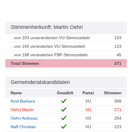
Stimmenherkunft: Martin Oehri
...von 103 unveränderten VU-Stimmzetteln
103
...von 165 veränderten VU-Stimmzetteln
123
...von 188 veränderten FBP-Stimmzetteln
45
Total Stimmen
271
Gemeinderatskandidaten
Name
Gewählt
Partei
Stimmen
Kind Barbara
VU
308
Oehri Martin
VU
271
Oehri Andreas
VU
254
Näff Christian
VU
223