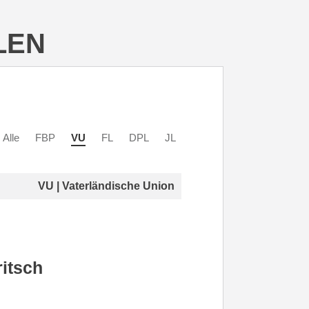
LEN
Alle
FBP
VU
FL
DPL
JL
VU | Vaterländische Union
itsch