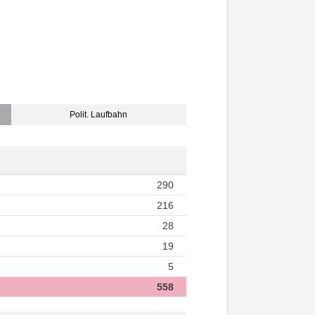
Polit. Laufbahn
290
216
28
19
5
558