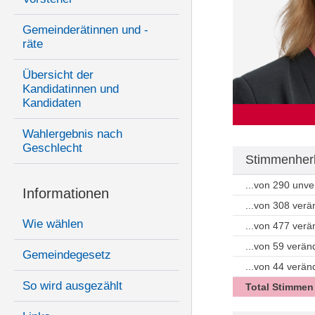
Gemeinderätinnen und -
räte
Übersicht der
Kandidatinnen und
Kandidaten
Wahlergebnis nach
Geschlecht
Stimmenherk
...von 290 unv
Informationen
...von 308 ver
Wie wählen
...von 477 ver
...von 59 verän
Gemeindegesetz
...von 44 verä
So wird ausgezählt
Total Stimmen