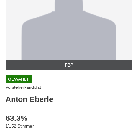
FBP
GEWÄHLT
Vorsteherkandidat
Anton Eberle
63.3
%
1’152 Stimmen