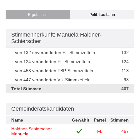
Ergebnisse
Polit. Laufbahn
Stimmenherkunft: Manuela Haldner-
Schierscher
...von 132 unveränderten FL-Stimmzetteln
132
...von 124 veränderten FL-Stimmzetteln
124
...von 458 veränderten FBP-Stimmzetteln
113
...von 447 veränderten VU-Stimmzetteln
98
Total Stimmen
467
Gemeinderatskandidaten
Name
Gewählt
Partei
Stimmen
Haldner-Schierscher
FL
467
Manuela