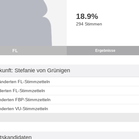
18.9
%
294 Stimmen
FL
Ergebnisse
unft: Stefanie von Grünigen
ränderten FL-Stimmzetteln
derten FL-Stimmzetteln
änderten FBP-Stimmzetteln
änderten VU-Stimmzetteln
tskandidaten