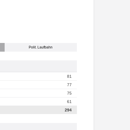
Polit. Laufbahn
81
77
75
61
294