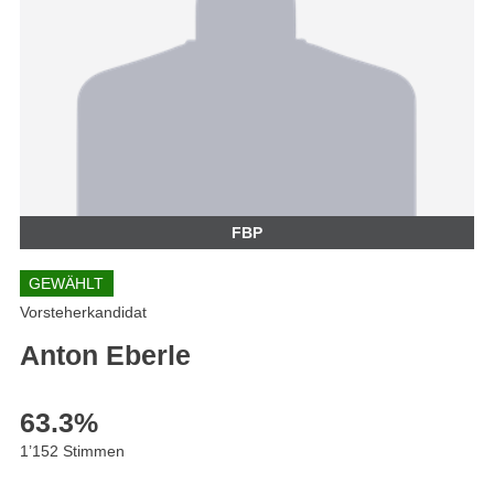
FBP
GEWÄHLT
Vorsteherkandidat
Anton Eberle
63.3
%
1’152 Stimmen