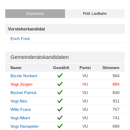
Ergebnisse
Polit. Laufbahn
Vorsteherkandidat
Erich Frick
Gemeinderatskandidaten
Name
Gewählt
Partei
Stimmen
Bürzle Norbert
VU
984
Vogt Jürgen
VU
884
Büchel Patrick
VU
840
Vogt Alex
VU
811
Wille Franz
VU
757
Vogt Albert
VU
741
Vogt Hanspeter
VU
680