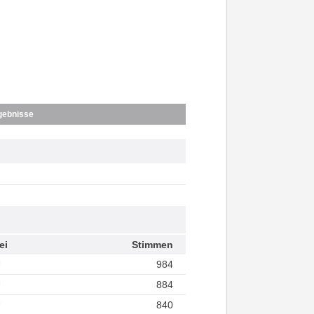
gebnisse
ei
Stimmen
U
984
U
884
U
840