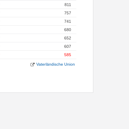
U
811
U
757
U
741
U
680
U
652
U
607
U
585
Vaterländische Union