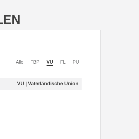
LEN
Alle
FBP
VU
FL
PU
VU | Vaterländische Union