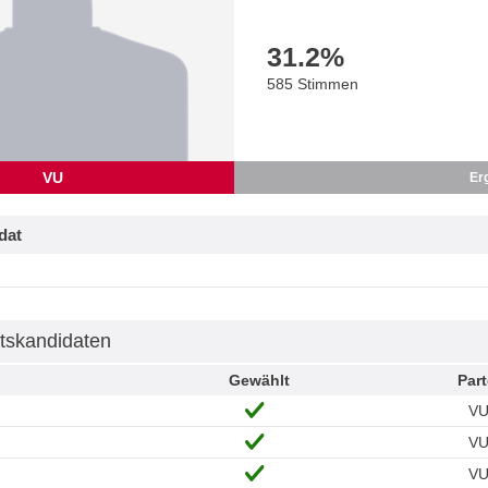
31.2
%
585 Stimmen
VU
Er
dat
tskandidaten
Gewählt
Part
V
V
V