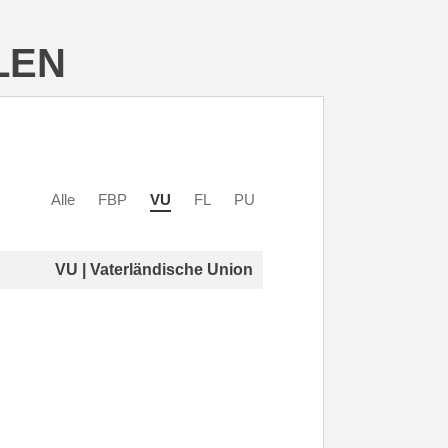
LEN
Alle
FBP
VU
FL
PU
VU | Vaterländische Union