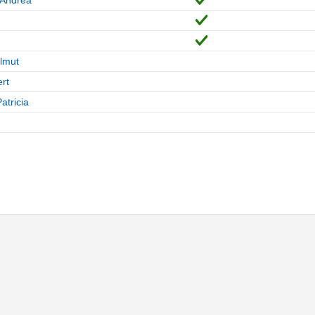
lmut
rt
atricia