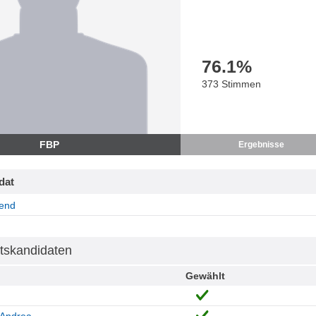
76.1
%
373 Stimmen
FBP
Ergebnisse
dat
end
tskandidaten
Gewählt
 Andrea