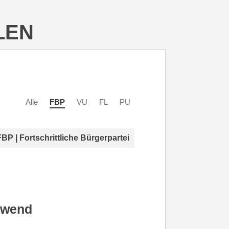
LEN
Alle
FBP
VU
FL
PU
FBP | Fortschrittliche Bürgerpartei
lwend