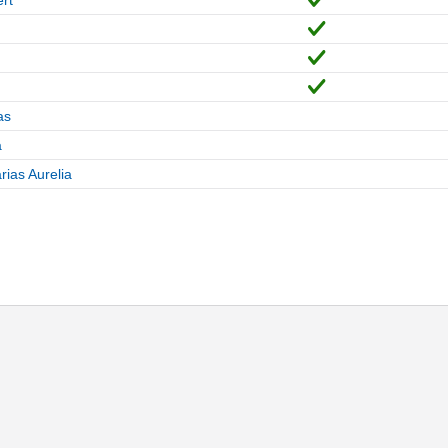
as
a
ias Aurelia