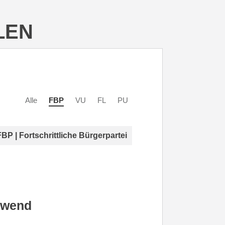
LEN
Alle
FBP
VU
FL
PU
FBP | Fortschrittliche Bürgerpartei
lwend