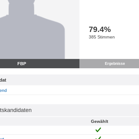
79.4
%
385 Stimmen
FBP
Ergebnisse
dat
end
tskandidaten
Gewählt
rt