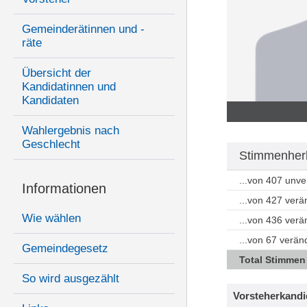
Gemeinderätinnen und -
räte
Übersicht der
Kandidatinnen und
Kandidaten
Wahlergebnis nach
Geschlecht
Stimmenherk
...von 407 unv
Informationen
...von 427 ver
Wie wählen
...von 436 ver
...von 67 verän
Gemeindegesetz
Total Stimmen
So wird ausgezählt
Vorsteherkandi