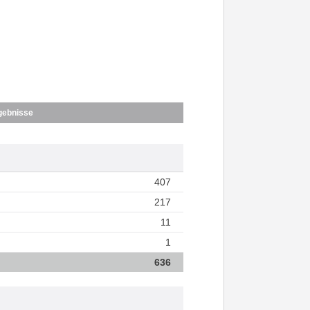
gebnisse
407
217
11
1
636