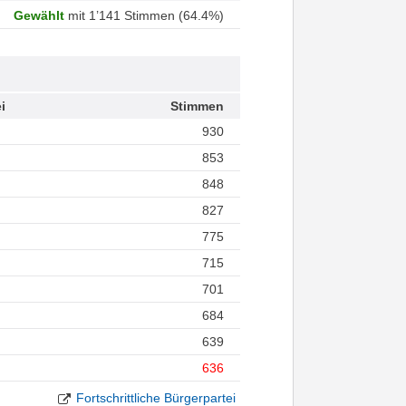
Gewählt
mit 1’141 Stimmen (64.4%)
i
Stimmen
930
853
848
827
775
715
701
684
639
636
Fortschrittliche Bürgerpartei