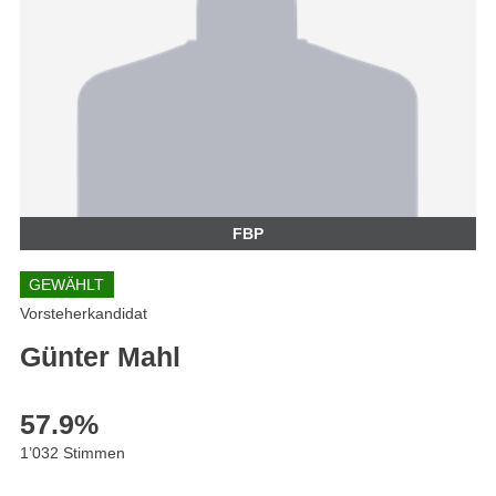
FBP
GEWÄHLT
Vorsteherkandidat
Günter Mahl
57.9
%
1’032 Stimmen