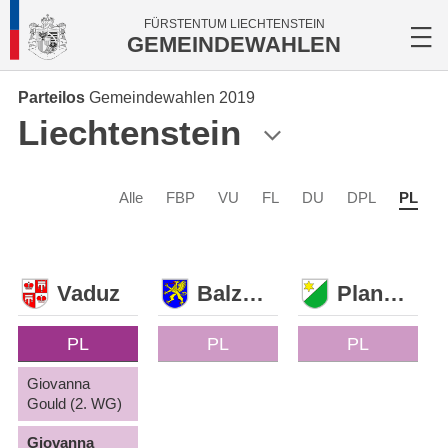
FÜRSTENTUM LIECHTENSTEIN
GEMEINDEWAHLEN
Parteilos
Gemeindewahlen 2019
Liechtenstein
Alle
FBP
VU
FL
DU
DPL
PL
Vaduz
Balzers
Planken
PL
PL
PL
Giovanna
Gould (2. WG)
Giovanna