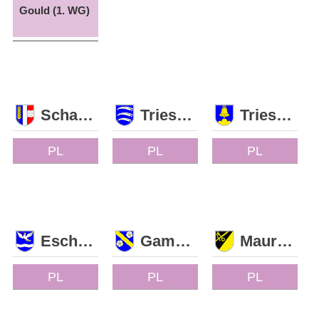
Gould (1. WG)
Schaan
Triesen
Triesenberg
PL
PL
PL
Eschen
Gamprin
Mauren
PL
PL
PL