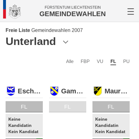
FÜRSTENTUM LIECHTENSTEIN
GEMEINDEWAHLEN
Freie Liste
Gemeindewahlen 2007
Unterland
Alle
FBP
VU
FL
PU
Eschen
Gamprin
Mauren
FL
FL
FL
Keine
Keine
Kandidatin
Kandidatin
Kein Kandidat
Kein Kandidat