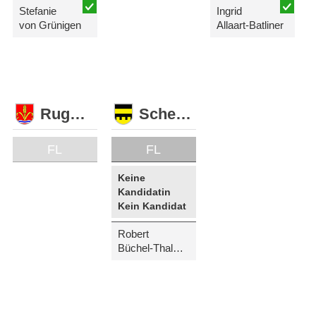
Stefanie
Ingrid
von Grünigen
Allaart-Batliner
Ruggell
Schellenberg
FL
FL
Keine
Kandidatin
Kein Kandidat
Robert
Büchel-Thalmaier