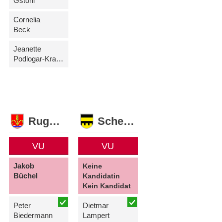
Gstöhl
Cornelia
Beck
Jeanette
Podlogar-Kranz
Ruggell
Schellenberg
VU
VU
Jakob
Keine
Büchel
Kandidatin
Kein Kandidat
Peter
Dietmar
Biedermann
Lampert