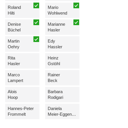
Roland
Mario
Hilti
Wohlwend
Denise
Marianne
Büchel
Hasler
Martin
Edy
Oehry
Hassler
Rita
Heinz
Hasler
Gstöhl
Marco
Rainer
Lampert
Beck
Alois
Barbara
Hoop
Rodigari
Hannes-Peter
Daniela
Frommelt
Meier-Eggenberger