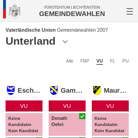
FÜRSTENTUM LIECHTENSTEIN
GEMEINDEWAHLEN
Vaterländische Union
Gemeindewahlen 2007
Unterland
Alle
FBP
VU
FL
PU
Eschen
Gamprin
Mauren
VU
VU
VU
Donath
Keine
Keine
Oehri
Kandidatin
Kandidatin
Kein Kandidat
Kein Kandidat