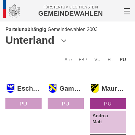
FÜRSTENTUM LIECHTENSTEIN
GEMEINDEWAHLEN
Parteiunabhängig
Gemeindewahlen 2003
Unterland
Alle
FBP
VU
FL
PU
Eschen
Gamprin
Mauren
PU
PU
PU
Andrea
Matt