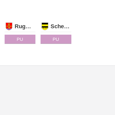
Ruggell
Schellenberg
PU
PU