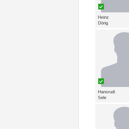
Heinz
Dörig
Hansrudi
Sele