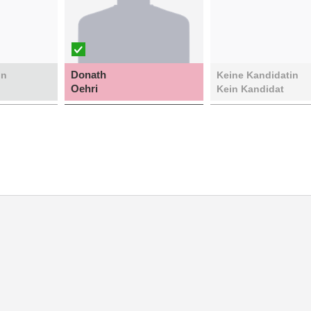
Donath
in
Keine Kandidatin
Oehri
Kein Kandidat