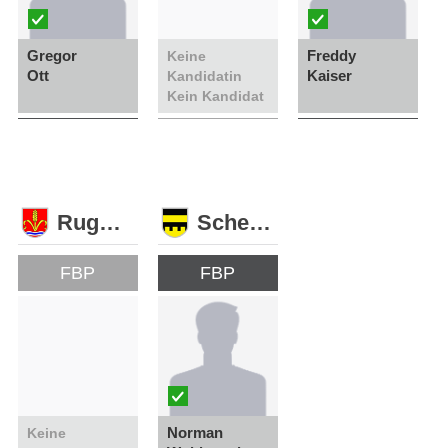
Gregor
Freddy
Keine
Ott
Kaiser
Kandidatin
Kein Kandidat
Ruggell
Schellenberg
FBP
FBP
Norman
Keine