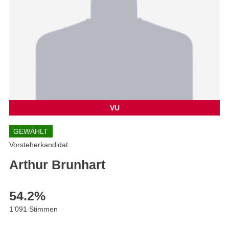
VU
GEWÄHLT
Vorsteherkandidat
Arthur Brunhart
54.2
%
1’091 Stimmen