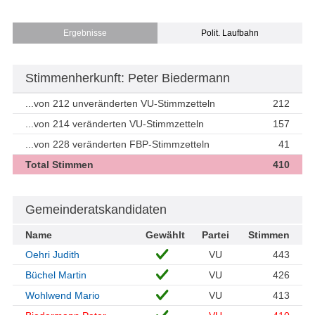
Ergebnisse
Polit. Laufbahn
Stimmenherkunft: Peter Biedermann
...von 212 unveränderten VU-Stimmzetteln
212
...von 214 veränderten VU-Stimmzetteln
157
...von 228 veränderten FBP-Stimmzetteln
41
Total Stimmen
410
Gemeinderatskandidaten
Name
Gewählt
Partei
Stimmen
Oehri Judith
VU
443
Büchel Martin
VU
426
Wohlwend Mario
VU
413