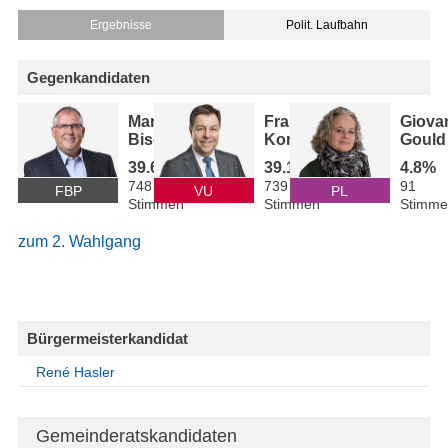
Ergebnisse
Polit. Laufbahn
Gegenkandidaten
Manfred
Frank
Giova
Bischof
Konrad
Gould
39.6%
39.1%
4.8%
748
739
91
FBP
VU
PL
Stimmen
Stimmen
Stimme
zum 2. Wahlgang
Bürgermeisterkandidat
René Hasler
Gemeinderatskandidaten