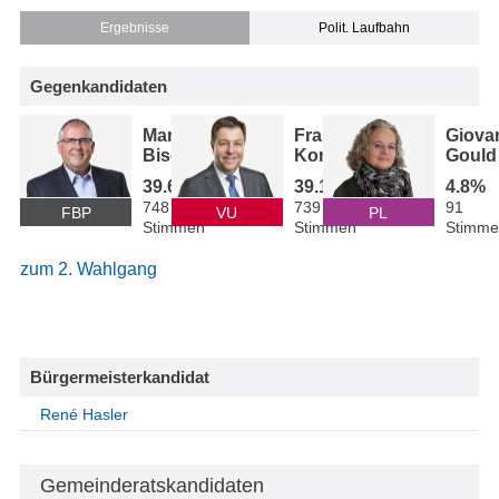
Ergebnisse
Polit. Laufbahn
Gegenkandidaten
Manfred
Frank
Giova
Bischof
Konrad
Gould
39.6%
39.1%
4.8%
748
739
91
FBP
VU
PL
Stimmen
Stimmen
Stimme
zum 2. Wahlgang
Bürgermeisterkandidat
René Hasler
Gemeinderatskandidaten